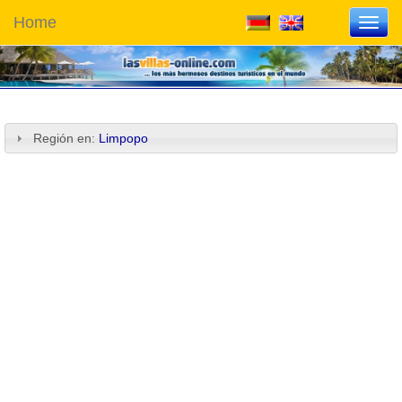
Home
Toggl
navig
Región en:
Limpopo