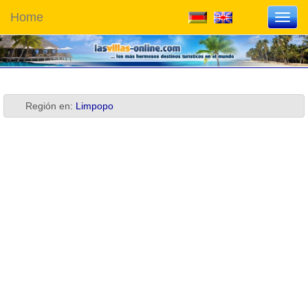
Home
Toggl
navig
Región en:
Limpopo