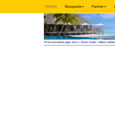
Home
Búsqueda
Partner
Yd se encuentra aqui:
Inico
>
Reino Unido
> West Lothia