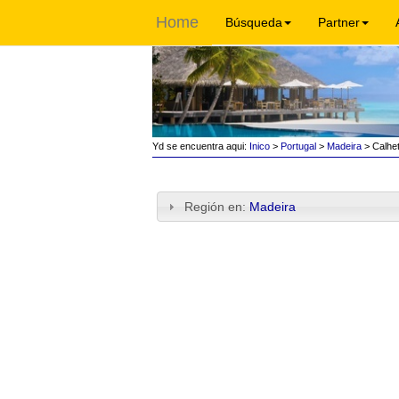
Home
Búsqueda
Partner
Yd se encuentra aqui:
Inico
>
Portugal
>
Madeira
> Calhe
Región en:
Madeira