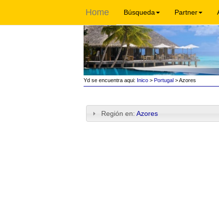
Home
Búsqueda
Partner
Yd se encuentra aqui:
Inico
>
Portugal
> Azores
Región en:
Azores