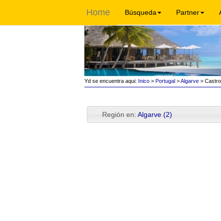
Home
Búsqueda
Partner
Yd se encuentra aqui:
Inico
>
Portugal
>
Algarve
> Castro
Región en:
Algarve (2)