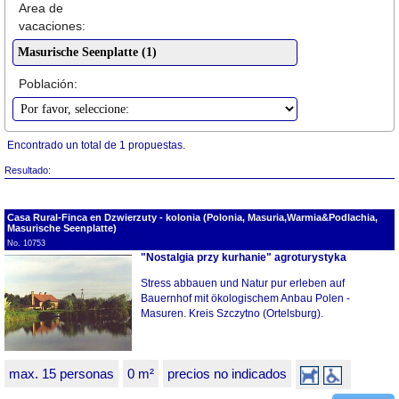
Area de
vacaciones:
Población:
Encontrado un total de 1 propuestas.
Resultado:
Casa Rural-Finca en Dzwierzuty - kolonia (Polonia, Masuria,Warmia&Podlachia,
Masurische Seenplatte)
No. 10753
"Nostalgia przy kurhanie" agroturystyka
Stress abbauen und Natur pur erleben auf
Bauernhof mit ökologischem Anbau Polen -
Masuren. Kreis Szczytno (Ortelsburg).
max. 15 personas
0 m²
precios no indicados