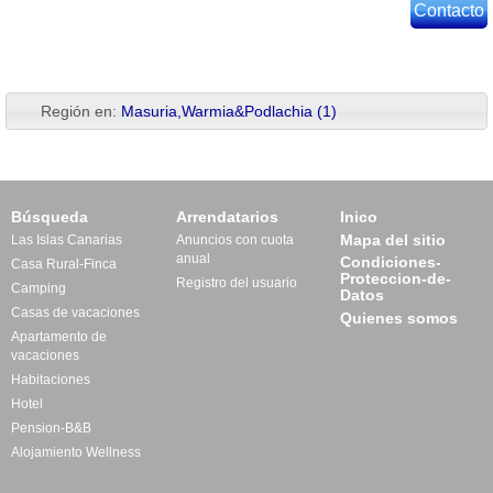
Contacto
Región en:
Masuria,Warmia&Podlachia (1)
Búsqueda
Arrendatarios
Inico
Mapa del sitio
Las Islas Canarias
Anuncios con cuota
anual
Condiciones-
Casa Rural-Finca
Proteccion-de-
Registro del usuario
Camping
Datos
Casas de vacaciones
Quienes somos
Apartamento de
vacaciones
Habitaciones
Hotel
Pension-B&B
Alojamiento Wellness