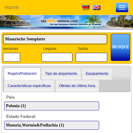
Home
Toggl
navig
personas
Llegada
Salida
Región/Población
Tipo de alojamiento
Equipamiento
Características específicas
Ofertas de Ultima hora
País
Estado Federal: