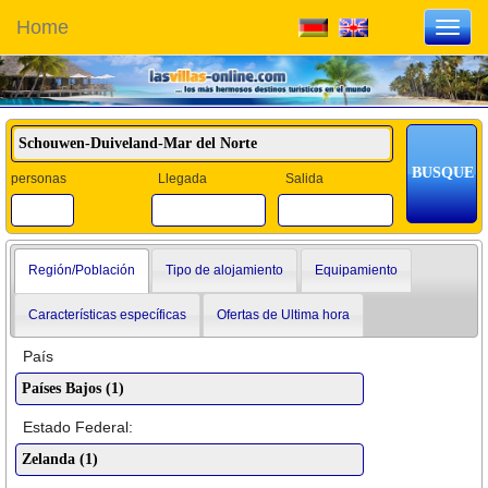
Home
Toggl
navig
personas
Llegada
Salida
Región/Población
Tipo de alojamiento
Equipamiento
Características específicas
Ofertas de Ultima hora
País
Estado Federal: