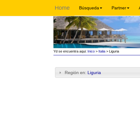
Home
Búsqueda
Partner
Yd se encuentra aqui:
Inico
>
Italia
> Liguria
Región en:
Liguria