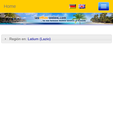
Home
Toggl
navig
Región en:
Latium (Lazio)