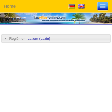
Home
Toggl
navig
Región en:
Latium (Lazio)