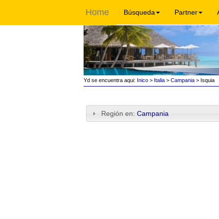
Home
Búsqueda
Partner
Yd se encuentra aqui:
Inico
>
Italia
>
Campania
> Isquia
Región en:
Campania