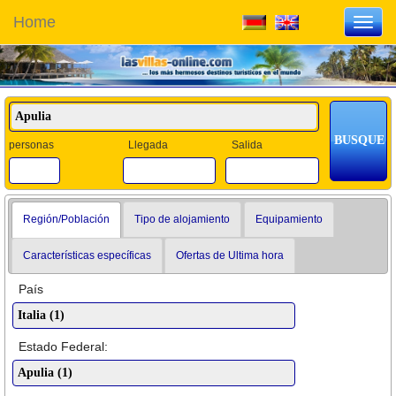
Home
Toggl
navig
personas
Llegada
Salida
Región/Población
Tipo de alojamiento
Equipamiento
Características específicas
Ofertas de Ultima hora
País
Estado Federal: