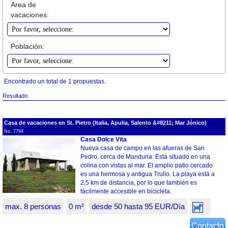
Area de
vacaciones:
Población:
Encontrado un total de 1 propuestas.
Resultado:
Casa de vacaciones en St. Pietro (Italia, Apulia, Salento &#8211; Mar Jónico)
No. 7794
Casa Dolce Vita
Nueva casa de campo en las afueras de San
Pedro, cerca de Manduria. Está situado en una
colina con vistas al mar. El amplio patio cercado
es una hermosa y antigua Trullo. La playa está a
2,5 km de distancia, por lo que también es
fácilmente accesible en bicicleta.
max. 8 personas
0 m²
desde 50 hasta 95 EUR/Día
Contacto