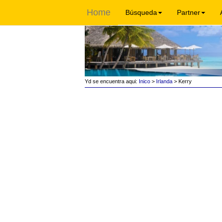
Home
Búsqueda
Partner
Yd se encuentra aqui:
Inico
>
Irlanda
> Kerry