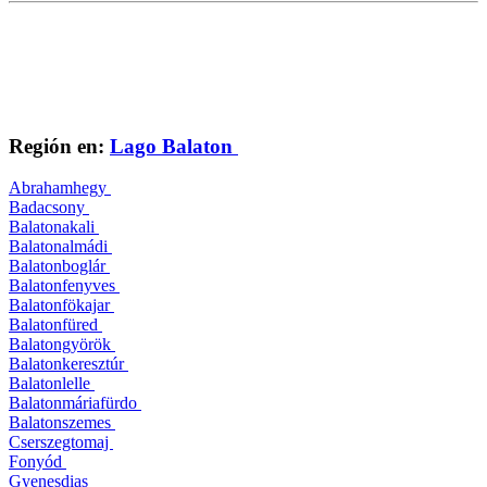
Región en:
Lago Balaton
Abrahamhegy
Badacsony
Balatonakali
Balatonalmádi
Balatonboglár
Balatonfenyves
Balatonfökajar
Balatonfüred
Balatongyörök
Balatonkeresztúr
Balatonlelle
Balatonmáriafürdo
Balatonszemes
Cserszegtomaj
Fonyód
Gyenesdias