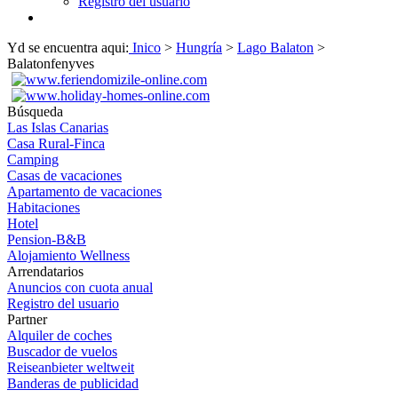
Registro del usuario
Yd se encuentra aqui:
Inico
>
Hungría
>
Lago Balaton
>
Balatonfenyves
Búsqueda
Las Islas Canarias
Casa Rural-Finca
Camping
Casas de vacaciones
Apartamento de vacaciones
Habitaciones
Hotel
Pension-B&B
Alojamiento Wellness
Arrendatarios
Anuncios con cuota anual
Registro del usuario
Partner
Alquiler de coches
Buscador de vuelos
Reiseanbieter weltweit
Banderas de publicidad