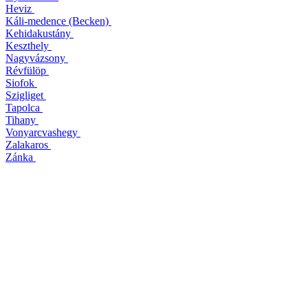
Heviz
Káli-medence (Becken)
Kehidakustány
Keszthely
Nagyvázsony
Révfülöp
Siofok
Szigliget
Tapolca
Tihany
Vonyarcvashegy
Zalakaros
Zánka