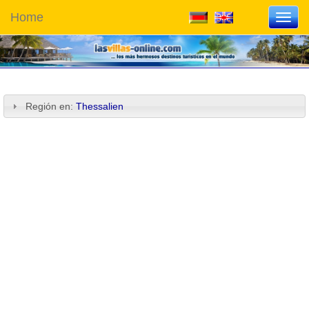
Home
Toggl
navig
Región en:
Thessalien