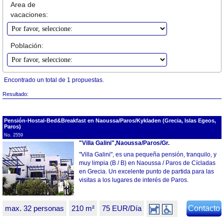
Area de
vacaciones:
Población:
Encontrado un total de 1 propuestas.
Resultado:
Pensión-Hostal-Bed&Breakfast en Naoussa/Paros/Kykladen (Grecia, Islas Egeos,
Paros)
No. 2559
"Villa Galini",Naoussa/Paros/Gr.
"Villa Galini", es una pequeña pensión, tranquilo, y
muy limpia (B / B) en Naoussa / Paros de Cícladas
en Grecia. Un excelente punto de partida para las
visitas a los lugares de interés de Paros.
max. 32 personas
210 m²
75 EUR/Día
Contacto