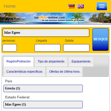
Home
Toggl
navig
personas
Llegada
Salida
Región/Población
Tipo de alojamiento
Equipamiento
Características específicas
Ofertas de Ultima hora
País
Estado Federal: