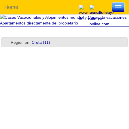
Home
Toggl
navig
Región en:
Creta (11)