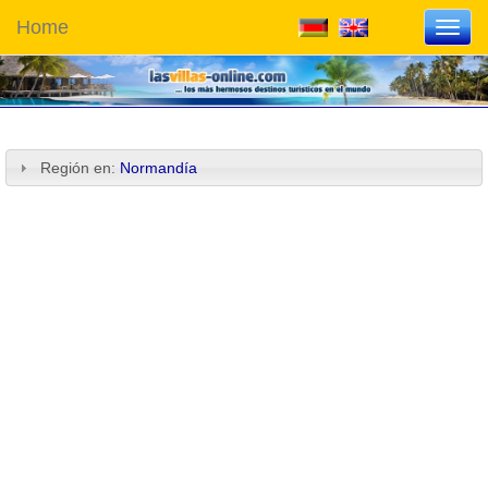
Home
Toggl
navig
Región en:
Normandía