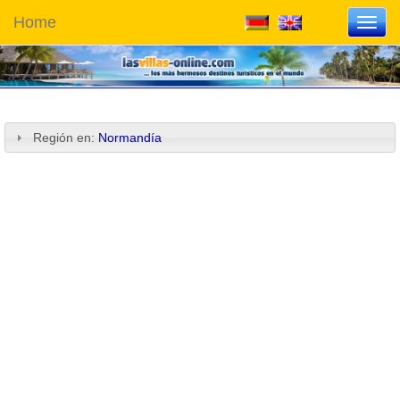
Home
Toggl
navig
Región en:
Normandía