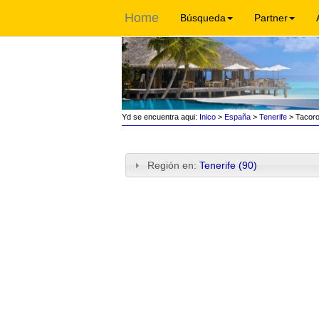
Home
Búsqueda
Partner
Yd se encuentra aqui:
Inico
>
España
>
Tenerife
> Tacoro
Región en:
Tenerife (90)