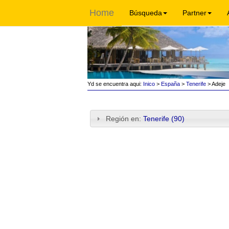
Home
Búsqueda
Partner
Yd se encuentra aqui:
Inico
>
España
>
Tenerife
> Adeje
Región en:
Tenerife (90)