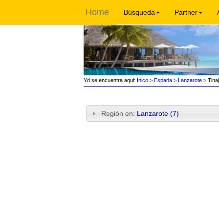
Home
Búsqueda
Partner
Yd se encuentra aqui:
Inico
>
España
>
Lanzarote
> Tina
Región en:
Lanzarote (7)