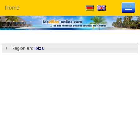
Home
Toggl
navig
Región en:
Ibiza