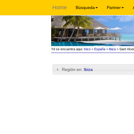
Home
Búsqueda
Partner
Yd se encuentra aqui:
Inico
>
España
>
Ibiza
> Sant Vicen
Región en:
Ibiza