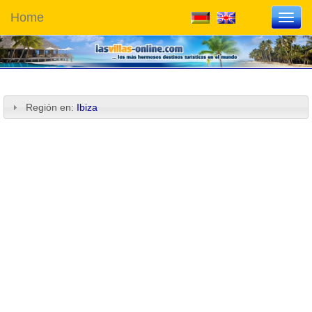
Home
Toggl
navig
Región en:
Ibiza