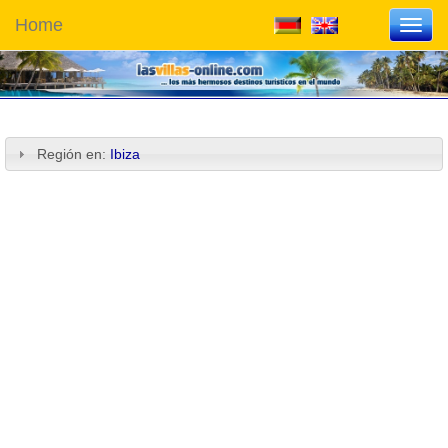
Home
Toggl
navig
Región en:
Ibiza