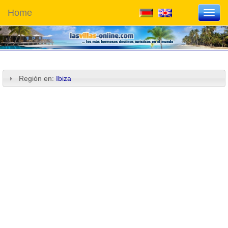
Home
Toggl
navig
Región en:
Ibiza