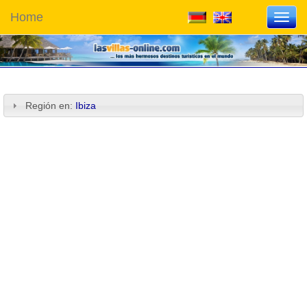
Home
Toggl
navig
Región en:
Ibiza