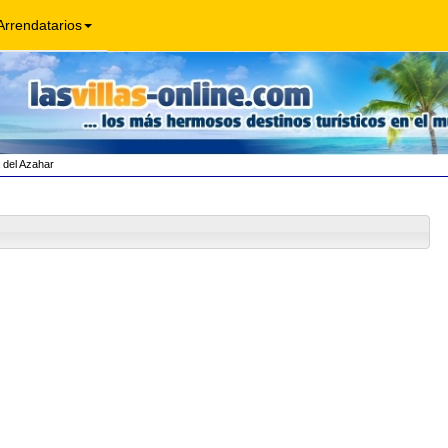
Arrendatarios
 del Azahar