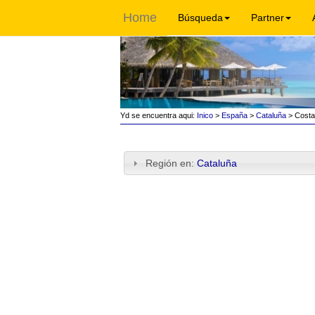
Home
Búsqueda
Partner
Yd se encuentra aqui:
Inico
>
España
>
Cataluña
> Costa
Región en:
Cataluña