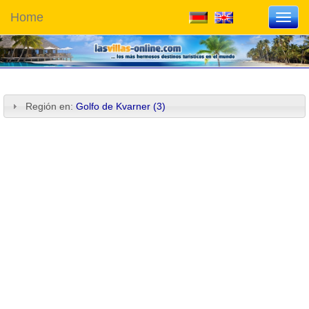
Home
Toggl
navig
Región en:
Golfo de Kvarner (3)