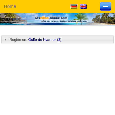
Home
Toggl
navig
Región en:
Golfo de Kvarner (3)