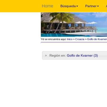
Home
Búsqueda
Partner
Yd se encuentra aqui:
Inico
>
Croacia
>
Golfo de Kvarner
Región en:
Golfo de Kvarner (3)