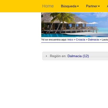
Home
Búsqueda
Partner
Yd se encuentra aqui:
Inico
>
Croacia
>
Dalmacia
> Last
Región en:
Dalmacia (12)