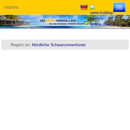
Home
Toggl
navig
Región en:
Nördliche Schwarzmeerküste