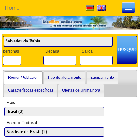
Home
Toggl
navig
personas
Llegada
Salida
Región/Población
Tipo de alojamiento
Equipamiento
Características específicas
Ofertas de Ultima hora
País
Estado Federal: