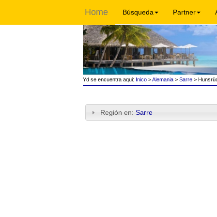
Home
Búsqueda
Partner
Yd se encuentra aqui:
Inico
>
Alemania
>
Sarre
> Hunsrüc
Región en:
Sarre