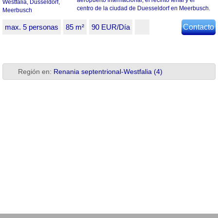
aeropuerto internacional, el recinto ferial y el
centro de la ciudad de Duesseldorf en Meerbusch.
max. 5 personas
85 m²
90 EUR/Día
Contacto
Región en:
Renania septentrional-Westfalia (4)