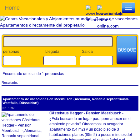
Home
Toggl
navig
personas
Llegada
Salida
Encontrado un total de 1 propuestas.
Resultado:
Apartamento de vacaciones en Meerbusch (Alemania, Renania septentrional-
Westfalia, Düsseldorf)
No. 1892
Gästehaus Hegger - Pension Meerbusch -
¿Está buscando un lugar para permanecer en el
ambiente privado? Ofrecemos un acogedor
apartamento (54 m2) y un pozo piso de 3
habitaciones planos (85m2) a pocos minutos del