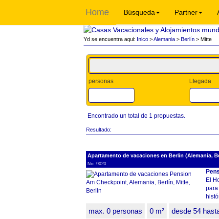
Home
Búsqueda
Partner
Yd se encuentra aqui:
Inico
>
Alemania
>
Berlín
> Mitte
personas
Llegada
Encontrado un total de 1 propuestas.
Resultado:
Apartamento de vacaciones en Berlin (Alemania, Ber
No. 9020
Pens
El H
para 
histó
max. 0 personas
0 m²
desde 54 hast