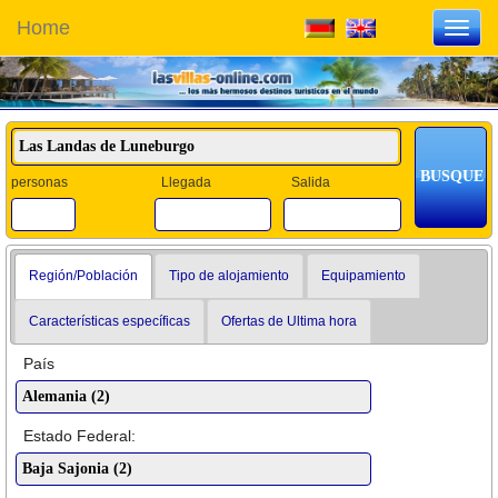
Home
Toggl
navig
personas
Llegada
Salida
Región/Población
Tipo de alojamiento
Equipamiento
Características específicas
Ofertas de Ultima hora
País
Estado Federal: