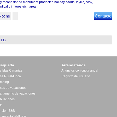
y reconditioned monument-prodected holiday haous, idyllic, cosy,
tically in forest-rich area
Noche
Contacto
(11)
úsqueda
Arrendatarios
s Islas Canarias
Anuncios con cuota anual
sa Rural-Finca
Registro del usuario
mping
sas de vacaciones
artamento de vacaciones
bitaciones
tel
nsion-B&B
ojamiento Wellness