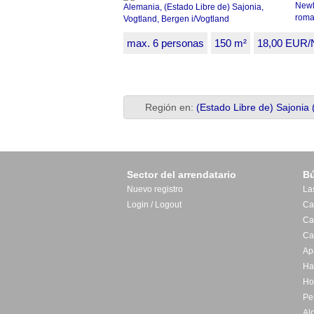
Newl
roman
max. 6 personas
150 m²
18,00 EUR/
Región en:
(Estado Libre de) Sajonia 
Sector del arrendatario
B
Nuevo registro
La
Login / Logout
Ca
Ca
Ca
Ap
Ha
Ho
Pe
Al