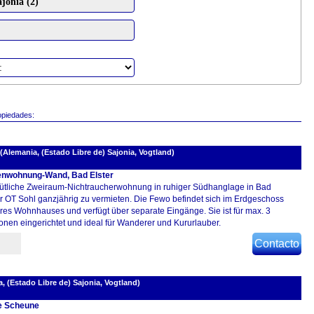
opiedades:
Alemania, (Estado Libre de) Sajonia, Vogtland)
enwohnung-Wand, Bad Elster
tliche Zweiraum-Nichtraucherwohnung in ruhiger Südhanglage in Bad
er OT Sohl ganzjährig zu vermieten. Die Fewo befindet sich im Erdgeschoss
res Wohnhauses und verfügt über separate Eingänge. Sie ist für max. 3
onen eingerichtet und ideal für Wanderer und Kururlauber.
Contacto
, (Estado Libre de) Sajonia, Vogtland)
e Scheune