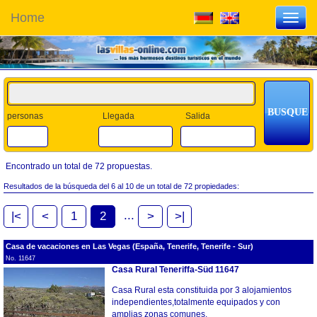
Home
Toggl
navig
personas
Llegada
Salida
Encontrado un total de 72 propuestas.
Resultados de la búsqueda del 6 al 10 de un total de 72 propiedades:
...
|<
<
1
2
>
>|
Casa de vacaciones en Las Vegas (España, Tenerife, Tenerife - Sur)
No. 11647
Casa Rural Teneriffa-Süd 11647
Casa Rural esta constituida por 3 alojamientos
independientes,totalmente equipados y con
amplias zonas comunes.