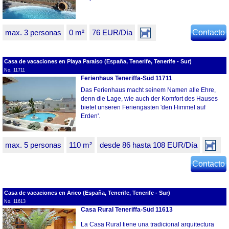
max. 3 personas
0 m²
76 EUR/Día
Contacto
Casa de vacaciones en Playa Paraiso (España, Tenerife, Tenerife - Sur)
No. 11711
Ferienhaus Teneriffa-Süd 11711
Das Ferienhaus macht seinem Namen alle Ehre,
denn die Lage, wie auch der Komfort des Hauses
bietet unseren Feriengästen 'den Himmel auf
Erden'.
max. 5 personas
110 m²
desde 86 hasta 108 EUR/Día
Contacto
Casa de vacaciones en Arico (España, Tenerife, Tenerife - Sur)
No. 11613
Casa Rural Teneriffa-Süd 11613
La Casa Rural tiene una tradicional arquitectura