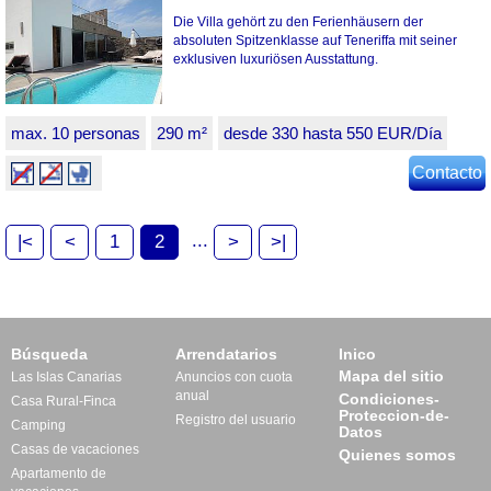
Die Villa gehört zu den Ferienhäusern der
absoluten Spitzenklasse auf Teneriffa mit seiner
exklusiven luxuriösen Ausstattung.
max. 10 personas
290 m²
desde 330 hasta 550 EUR/Día
Contacto
...
|<
<
1
2
>
>|
Búsqueda
Arrendatarios
Inico
Mapa del sitio
Las Islas Canarias
Anuncios con cuota
anual
Condiciones-
Casa Rural-Finca
Proteccion-de-
Registro del usuario
Camping
Datos
Casas de vacaciones
Quienes somos
Apartamento de