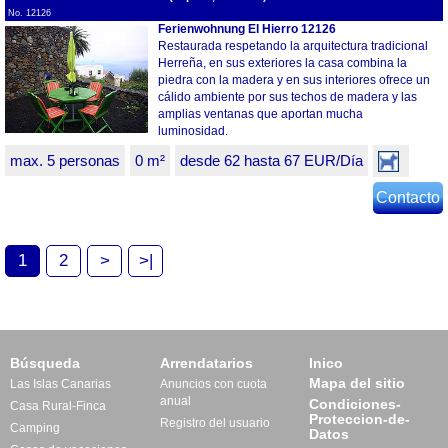
No. 12126
Ferienwohnung El Hierro 12126
Restaurada respetando la arquitectura tradicional
Herreña, en sus exteriores la casa combina la
piedra con la madera y en sus interiores ofrece un
cálido ambiente por sus techos de madera y las
amplias ventanas que aportan mucha
luminosidad.
max. 5 personas
0 m²
desde 62 hasta 67 EUR/Día
Contacto
1
2
>
>|
Búsqueda
Arrendatarios
Inico
Mapa del sitio
Las Islas Canarias
Anuncios con cuota
anual
Condiciones-
Casa Rural-Finca
Proteccion-de-
Registro del usuario
Camping
Datos