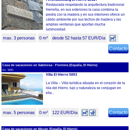
Restaurada respetando la arquitectura tradicional
Herreña, en sus exteriores la casa combina la
piedra con la madera y en sus interiores ofrece un
cálido ambiente por sus techos de madera y las
amplias ventanas que aportan mucha
luminosidad.
max. 3 personas
0 m²
desde 52 hasta 57 EUR/Día
Contacto
Casa de vacaciones en Sabinosa - Frontera (España, El Hierro)
No. 5893
Villa El Hierro 5893
La Villa – Villa turística situada en el corazón de la
isla del Hierro, lujo y naturaleza se conjugan en
ella...
max. 5 personas
0 m²
122 EUR/Día
Contacto
Casa de vacaciones en Mocan (España, El Hierro)