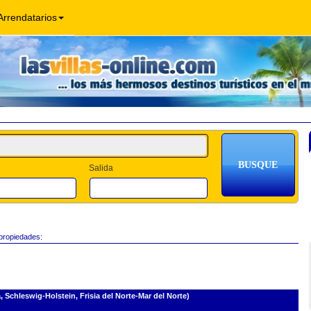
Arrendatarios
Salida
 propiedades:
chleswig-Holstein, Frisia del Norte-Mar del Norte)