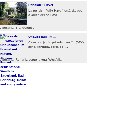
5.0
Pension " Havel ...
La pensión "idilio Havel" está situado
a orillas del río Havel- ...
Alemania, Brandeburgo
4.9
Urlaubsoase im ...
Casa con jardín privado, con *** (DTV),
zona tranquila, cerca de- ...
Alemania, Renania septentrional-Westfalia