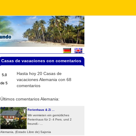
Casas de vacaciones con comentarios
Hasta hoy 20
Casas de
5.0
vacaciones Alemania
con
68
de
5
comentarios
Últimos comentarios Alemania:
4.4
Ferienhaus & Zi ...
Wir vermieten ein gemütliches
Ferienhaus für 2- 4 Pers. und 2
freundl.- ...
Alemania, (Estado Libre de) Sajonia