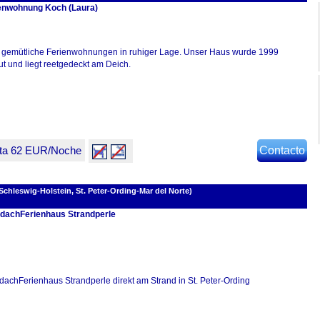
enwohnung Koch (Laura)
 gemütliche Ferienwohnungen in ruhiger Lage. Unser Haus wurde 1999
ut und liegt reetgedeckt am Deich.
sta 62 EUR/Noche
Contacto
chleswig-Holstein, St. Peter-Ording-Mar del Norte)
dachFerienhaus Strandperle
dachFerienhaus Strandperle direkt am Strand in St. Peter-Ording