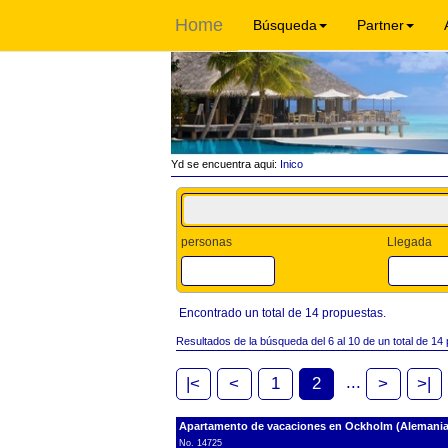
Home
Búsqueda
Partner
Yd se encuentra aqui:
Inico
personas
Llegada
Encontrado un total de 14 propuestas.
Resultados de la búsqueda del 6 al 10 de un total de 14
...
|<
<
1
2
>
>|
Apartamento de vacaciones en Ockholm (Alemania, S
No. 14725