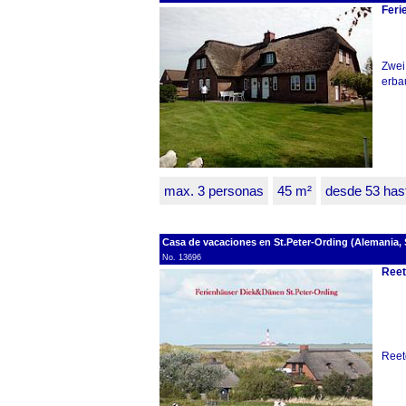
Feri
Zwei
erba
max. 3 personas
45 m²
desde 53 ha
Casa de vacaciones en St.Peter-Ording (Alemania, S
No. 13696
Reet
Reet