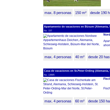
max. 8 personas
150 m²
desde 190 h
Apartamento de vacaciones en Büsum (Alemania, S
No. 157
Nord
Apart
ahor
max. 4 personas
40 m²
desde 20 has
Casa de vacaciones en St.Peter-Ording (Alemania, S
No. 13695
Fisc
Fisc
max. 4 personas
60 m²
desde 150 ha