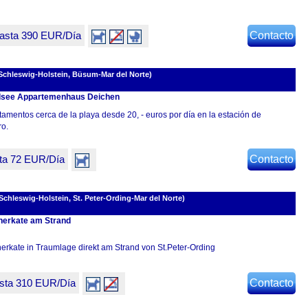
asta 390 EUR/Día
Contacto
chleswig-Holstein, Büsum-Mar del Norte)
see Appartemenhaus Deichen
amentos cerca de la playa desde 20, - euros por día en la estación de
ro.
ta 72 EUR/Día
Contacto
chleswig-Holstein, St. Peter-Ording-Mar del Norte)
herkate am Strand
herkate in Traumlage direkt am Strand von St.Peter-Ording
sta 310 EUR/Día
Contacto