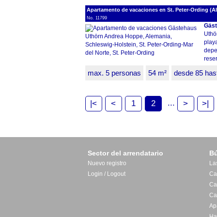
Apartamento de vacaciones en St. Peter-Ording (Al
No. 11799
Gäst
Uthö
playa
depe
reser
max. 5 personas
54 m²
desde 85 has
...
|<
<
1
2
>
>|
Sector del arrendatario
B
Nuevo registro
La
Login / Logout
Ca
Ca
Ca
Ap
Ha