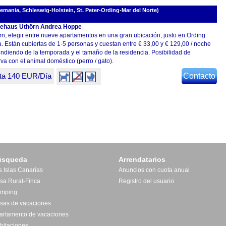
emania, Schleswig-Holstein, St. Peter-Ording-Mar del Norte)
ehaus Uthörn Andrea Hoppe
rn, elegir entre nueve apartamentos en una gran ubicación, justo en Ording
. Están cubiertas de 1-5 personas y cuestan entre € 33,00 y € 129,00 / noche
ndiendo de la temporada y el tamaño de la residencia. Posibilidad de
va con el animal doméstico (perro / gato).
ta 140 EUR/Día
Contacto
úsqueda
Arrendatarios
s Islas Canarias
Anuncios con cuota anual
sa Rural-Finca
Registro del usuario
mping
sas de vacaciones
artamento de vacaciones
bitaciones