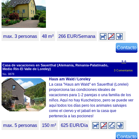
max. 3 personas
48 m²
266 EUR/Semana
Contacto
5.0
Casa de vacaciones en Sauerthal (Alemania, Renania-Palatinado,
Medio Rin-El Valle de Loreley)
3 Comentarios
No. 9878
Haus am Wald / Loreley
La casa "Haus am Wald" en Sauerthal (Lorelei)
proporciona las condiciones ideales de
vacaciones para 1-2 parejas o una familia de los
niños. Aquí no hay Kuschelzoo, pero se puede ver
aquí todos los días pero los animales salvajes
como el ciervo y el jabalí en la casa que
pertenecía a las pociones!
max. 5 personas
150 m²
625 EUR/Día
Contacto