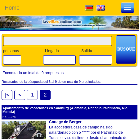
Home
Toggl
navig
personas
Llegada
Salida
Encontrado un total de 9 propuestas.
Resultados de la búsqueda del 6 al 9 de un total de 9 propiedades:
|<
<
1
2
Apartamento de vacaciones en Saarburg (Alemania, Renania-Palatinado, Río
Mosela)
No. 11078
Cottage de Berger
La acogedora casa de campo ha sido
galardonado con 5 ***** por el Patronato de
Turismo, y se distingue desde el anonimato de