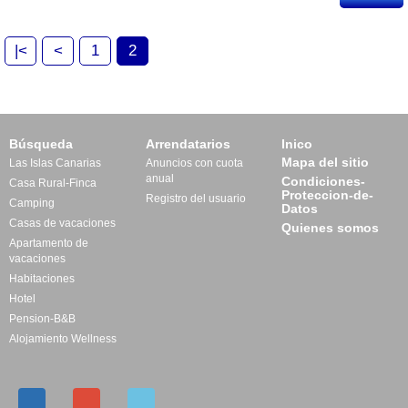
|<
<
1
2
Búsqueda
Arrendatarios
Inico
Mapa del sitio
Las Islas Canarias
Anuncios con cuota
anual
Condiciones-
Casa Rural-Finca
Proteccion-de-
Registro del usuario
Camping
Datos
Casas de vacaciones
Quienes somos
Apartamento de
vacaciones
Habitaciones
Hotel
Pension-B&B
Alojamiento Wellness