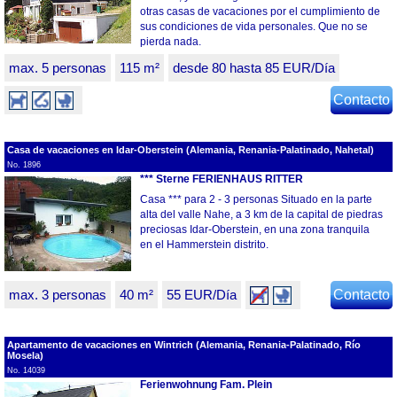
otras casas de vacaciones por el cumplimiento de
sus condiciones de vida personales. Que no se
pierda nada.
max. 5 personas
115 m²
desde 80 hasta 85 EUR/Día
Contacto
Casa de vacaciones en Idar-Oberstein (Alemania, Renania-Palatinado, Nahetal)
No. 1896
*** Sterne FERIENHAUS RITTER
Casa *** para 2 - 3 personas Situado en la parte
alta del valle Nahe, a 3 km de la capital de piedras
preciosas Idar-Oberstein, en una zona tranquila
en el Hammerstein distrito.
max. 3 personas
40 m²
55 EUR/Día
Contacto
Apartamento de vacaciones en Wintrich (Alemania, Renania-Palatinado, Río
Mosela)
No. 14039
Ferienwohnung Fam. Plein