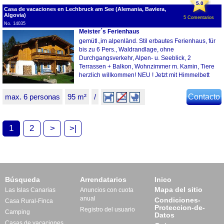
5.0
Casa de vacaciones en Lechbruck am See (Alemania, Baviera,
Algovia)
5 Comentarios
No. 14035
Meister´s Ferienhaus
gemütl.,im alpenländ. Stil erbautes Ferienhaus, für
bis zu 6 Pers., Waldrandlage, ohne
Durchgangsverkehr, Alpen- u. Seeblick, 2
Terrassen + Balkon, Wohnzimmer m. Kamin, Tiere
herzlich willkommen! NEU ! Jetzt mit Himmelbett
max. 6 personas
95 m²
/
Contacto
1
2
>
>|
Búsqueda
Arrendatarios
Inico
Mapa del sitio
Las Islas Canarias
Anuncios con cuota
anual
Condiciones-
Casa Rural-Finca
Proteccion-de-
Registro del usuario
Camping
Datos
Casas de vacaciones