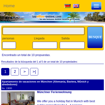
Home
Toggl
navig
personas
Llegada
Salida
Encontrado un total de 10 propuestas.
Resultados de la búsqueda del 1 al 5 de un total de 10 propiedades:
1
2
>
>|
Apartamento de vacaciones en München (Alemania, Baviera, Múnich y
alrededores)
No. 13830
Münchner Ferienwohnung
We offer you a holiday flat in Munich with best