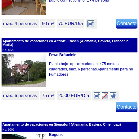
public connections for 1 - 4 persons
max. 4 personas
50 m²
70 EUR/Día
Contacto
Apartamento de vacaciones en Altdorf - Rasch (Alemania, Baviera, Franconia
Media)
No. 8222
Fewo Bräunlein
Planta baja: aproximadamente 75 metros
cuadrados, max. 6 personas Apartamento para no
Fumadores
max. 6 personas
75 m²
20,00 EUR/Día
Contacto
Apartamento de vacaciones en Siegsdorf (Alemania, Baviera, Chiemgau)
No. 9602
Begonie