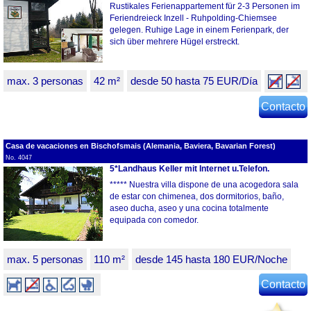
Rustikales Ferienappartement für 2-3 Personen im
Feriendreieck Inzell - Ruhpolding-Chiemsee
gelegen. Ruhige Lage in einem Ferienpark, der
sich über mehrere Hügel erstreckt.
max. 3 personas
42 m²
desde 50 hasta 75 EUR/Día
Contacto
Casa de vacaciones en Bischofsmais (Alemania, Baviera, Bavarian Forest)
No. 4047
5*Landhaus Keller mit Internet u.Telefon.
***** Nuestra villa dispone de una acogedora sala
de estar con chimenea, dos dormitorios, baño,
aseo ducha, aseo y una cocina totalmente
equipada con comedor.
max. 5 personas
110 m²
desde 145 hasta 180 EUR/Noche
Contacto