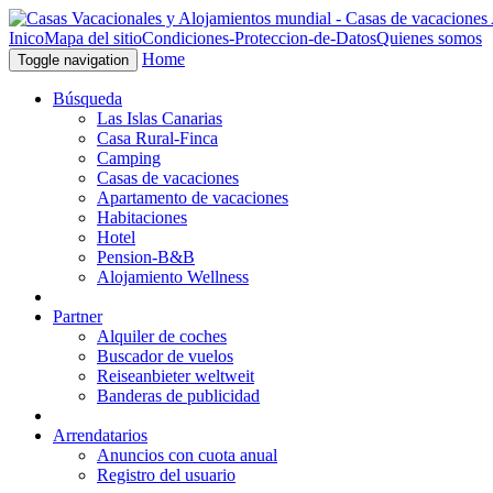
Inico
Mapa del sitio
Condiciones-Proteccion-de-Datos
Quienes somos
Home
Toggle navigation
Búsqueda
Las Islas Canarias
Casa Rural-Finca
Camping
Casas de vacaciones
Apartamento de vacaciones
Habitaciones
Hotel
Pension-B&B
Alojamiento Wellness
Partner
Alquiler de coches
Buscador de vuelos
Reiseanbieter weltweit
Banderas de publicidad
Arrendatarios
Anuncios con cuota anual
Registro del usuario