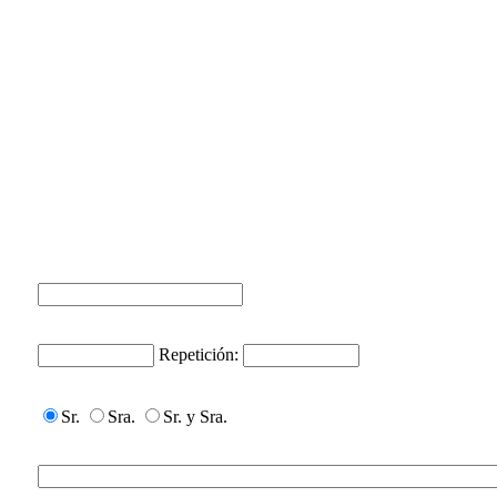
Repetición:
Sr.
Sra.
Sr. y Sra.