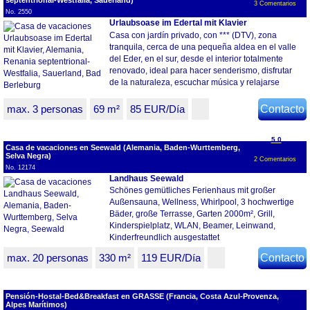
septentrional-Westfalia, Sauerland)
3 Comentarios
No. 2550
Urlaubsoase im Edertal mit Klavier
Casa con jardín privado, con *** (DTV), zona
tranquila, cerca de una pequeña aldea en el valle
del Eder, en el sur, desde el interior totalmente
renovado, ideal para hacer senderismo, disfrutar
de la naturaleza, escuchar música y relajarse
max. 3 personas
69 m²
85 EUR/Día
Contacto
5.0
Casa de vacaciones en Seewald (Alemania, Baden-Wurttemberg,
Selva Negra)
2 Comentarios
No. 12174
Landhaus Seewald
Schönes gemütliches Ferienhaus mit großer
Außensauna, Wellness, Whirlpool, 3 hochwertige
Bäder, große Terrasse, Garten 2000m², Grill,
Kinderspielplatz, WLAN, Beamer, Leinwand,
Kinderfreundlich ausgestattet
max. 20 personas
330 m²
119 EUR/Día
Contacto
Pensión-Hostal-Bed&Breakfast en GRASSE (Francia, Costa Azul-Provenza,
Alpes Marítimos)