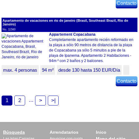
Contacto
Apartamento de vacaciones en rio de janeiro (Brasil, Southeast Brazil, Rio de
Janeiro)
No. 11560
Appartement Copacabana
Completamente apartamento recién reformado en
la playa a sólo 90 metros de distancia de la playa
de Copacabana ya sólo 5 minutos a pie de la
playa de Ipanema. Apartamento 2 Habitaciones -
94m ² con 2 baños y 2 balcones.
max. 4 personas
94 m²
desde 130 hasta 150 EUR/Día
Contacto
...
1
2
>
>|
Búsqueda
Arrendatarios
Inico
Mapa del sitio
Las Islas Canarias
Anuncios con cuota