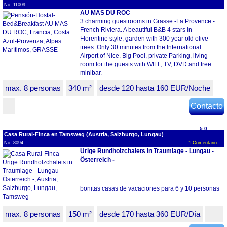
No. 11009
AU MAS DU ROC
3 charming guestrooms in Grasse -La Provence -
French Riviera. A beautiful B&B 4 stars in
Florentine style, garden with 300 year old olive
trees. Only 30 minutes from the International
Airport of Nice. Big Pool, private Parking, living
room for the guests with WIFI , TV, DVD and free
minibar.
max. 8 personas
340 m²
desde 120 hasta 160 EUR/Noche
Contacto
5.0
Casa Rural-Finca en Tamsweg (Austria, Salzburgo, Lungau)
No. 8094
1 Comentario
Urige Rundholzchalets in Traumlage - Lungau -
Österreich -
bonitas casas de vacaciones para 6 y 10 personas
max. 8 personas
150 m²
desde 170 hasta 360 EUR/Día