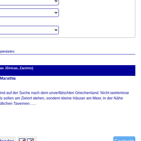
opiedades:
as Jónicas, Zacinto)
 Marathia
sind auf der Suche nach dem unverfälschten Griechenland. Nicht seelenlose
ls sollen am Zielort stehen, sondern kleine Häuser am Meer, in der Nähe
lichen Tavernen.......