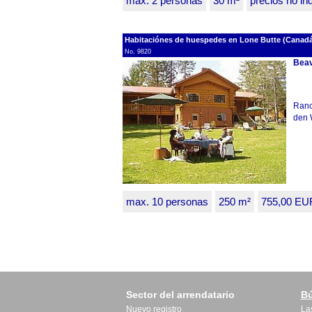
max. 2 personas
30 m²
precios no in
Habitaciónes de huespedes en Lone Butte (Canadá,
No. 9820
Beav
Ranc
den 
max. 10 personas
250 m²
755,00 E
Sector del arrendatario
B
Nuevo registro
La