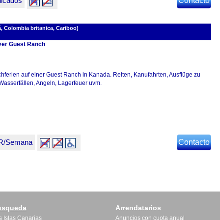
dicados
Contacto
 Colombia britanica, Cariboo)
er Guest Ranch
hferien auf einer Guest Ranch in Kanada. Reiten, Kanufahrten, Ausflüge zu
Wasserfällen, Angeln, Lagerfeuer uvm.
UR/Semana
Contacto
úsqueda
Arrendatarios
s Islas Canarias
Anuncios con cuota anual