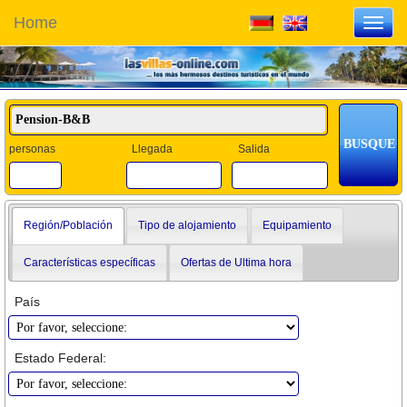
Home
Toggl
navig
personas
Llegada
Salida
Región/Población
Tipo de alojamiento
Equipamiento
Características específicas
Ofertas de Ultima hora
País
Estado Federal: