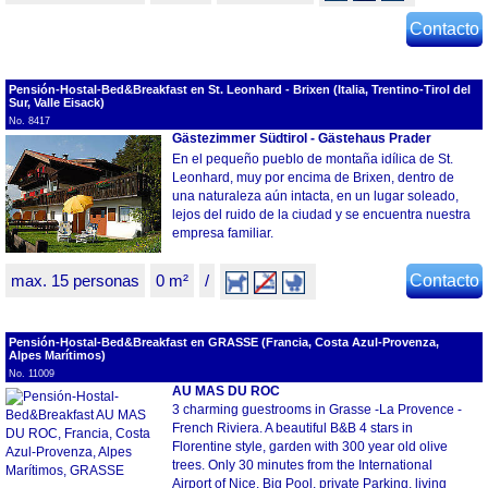
Contacto
Pensión-Hostal-Bed&Breakfast en St. Leonhard - Brixen (Italia, Trentino-Tirol del
Sur, Valle Eisack)
No. 8417
Gästezimmer Südtirol - Gästehaus Prader
En el pequeño pueblo de montaña idílica de St.
Leonhard, muy por encima de Brixen, dentro de
una naturaleza aún intacta, en un lugar soleado,
lejos del ruido de la ciudad y se encuentra nuestra
empresa familiar.
max. 15 personas
0 m²
/
Contacto
Pensión-Hostal-Bed&Breakfast en GRASSE (Francia, Costa Azul-Provenza,
Alpes Marítimos)
No. 11009
AU MAS DU ROC
3 charming guestrooms in Grasse -La Provence -
French Riviera. A beautiful B&B 4 stars in
Florentine style, garden with 300 year old olive
trees. Only 30 minutes from the International
Airport of Nice. Big Pool, private Parking, living