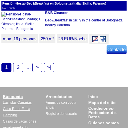
Pensión-Hostal-Bed&Breakfast en Bolognetta (Italia, Sicilia, Palermo)
No. 13686
B&B Oleaster
Bed&Breakfast in Sicily in the centre of Bolognetta
nearby Palermo
max. 16 personas
250 m²
28 EUR/Noche
Contacto
...
1
2
>
>|
Búsqueda
Arrendatarios
Inico
Mapa del sitio
Las Islas Canarias
Anuncios con cuota
anual
Condiciones-
Casa Rural-Finca
Proteccion-de-
Registro del usuario
Camping
Datos
Casas de vacaciones
Quienes somos
Apartamento de