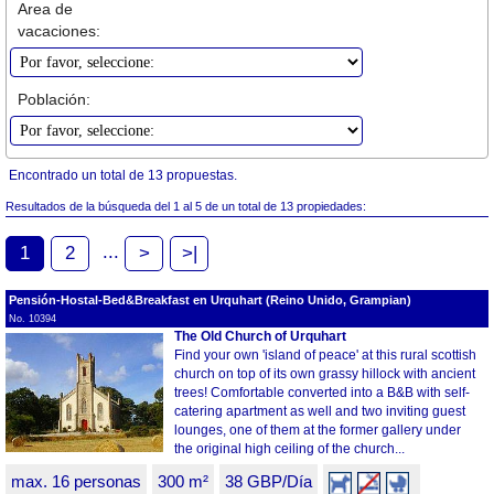
Area de
vacaciones:
Población:
Encontrado un total de 13 propuestas.
Resultados de la búsqueda del 1 al 5 de un total de 13 propiedades:
...
1
2
>
>|
Pensión-Hostal-Bed&Breakfast en Urquhart (Reino Unido, Grampian)
No. 10394
The Old Church of Urquhart
Find your own 'island of peace' at this rural scottish
church on top of its own grassy hillock with ancient
trees! Comfortable converted into a B&B with self-
catering apartment as well and two inviting guest
lounges, one of them at the former gallery under
the original high ceiling of the church...
max. 16 personas
300 m²
38 GBP/Día